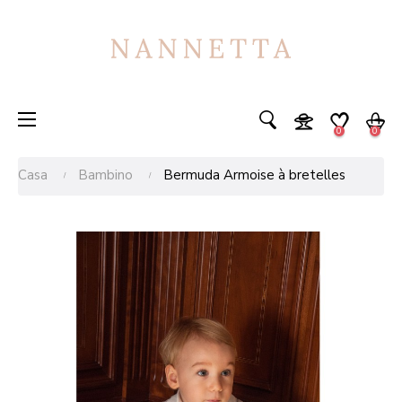
navigazione
☰
0
0
Toggle
Casa
Bambino
Bermuda Armoise à bretelles